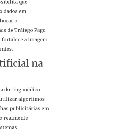
sibilita que
do dados em
lhorar o
as de Tráfego Pago
o fortalece a imagem
entes.
ificial na
 marketing médico
utilizar algoritmos
has publicitárias em
co realmente
sistemas