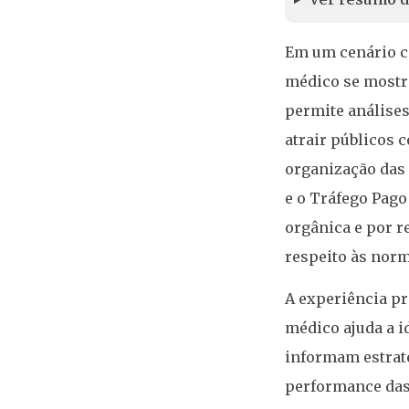
Em um cenário ca
médico se mostr
permite análises
atrair públicos 
organização das
e o Tráfego Pago
orgânica e por 
respeito às norm
A experiência pr
médico ajuda a i
informam estraté
performance das