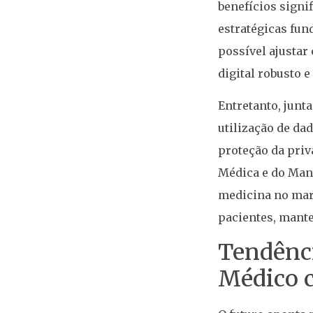
benefícios signi
estratégicas fun
possível ajusta
digital robusto 
Entretanto, junt
utilização de da
proteção da priv
Médica e do Manu
medicina no mark
pacientes, mant
Tendênci
Médico c