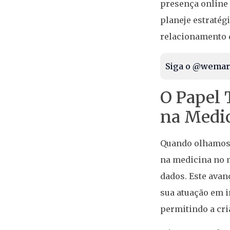
presença online 
planeje estratégi
relacionamento 
Siga o @wemar
O Papel 
na Medi
Quando olhamos p
na medicina no m
dados. Este avan
sua atuação em i
permitindo a cr