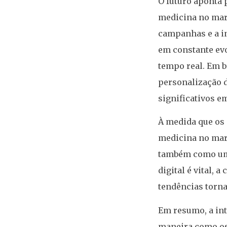
O futuro aponta 
medicina no mar
campanhas e a in
em constante evo
tempo real. Em b
personalização 
significativos e
À medida que os 
medicina no mar
também como um 
digital é vital,
tendências torna
Em resumo, a int
maneira como os