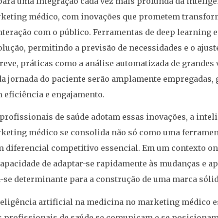
para uma integração cada vez mais profunda da inteligên
keting médico, com inovações que prometem transform
teração com o público. Ferramentas de deep learning 
lução, permitindo a previsão de necessidades e o ajust
reve, práticas como a análise automatizada de grandes 
da jornada do paciente serão amplamente empregadas,
m eficiência e engajamento.
profissionais de saúde adotam essas inovações, a intelig
keting médico se consolida não só como uma ferrament
diferencial competitivo essencial. Em um contexto on
 a capacidade de adaptar-se rapidamente às mudanças e a
-se determinante para a construção de uma marca sólida
eligência artificial na medicina no marketing médico e
 profissionais de saúde se comunicam e se posiciona