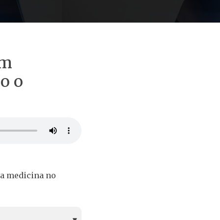
om
do o
 na medicina no
▾