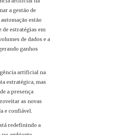
cia artificial na
ar a gestão de
e automação estão
e de estratégias em
volumes de dados e a
 gerando ganhos
ência artificial na
a estratégica, mas
de a presença
proveitar as novas
 e confiável.
stá redefinindo a
m no ambiente