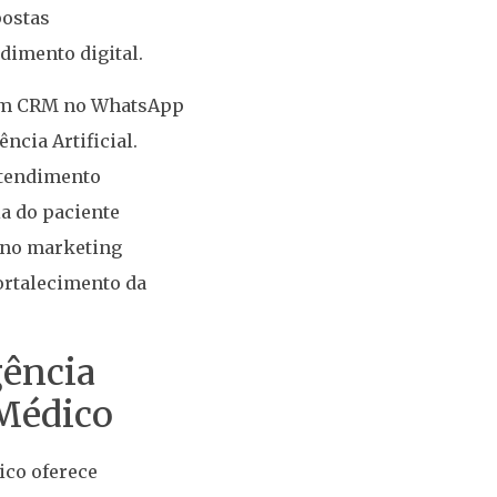
postas
dimento digital.
e um CRM no WhatsApp
ncia Artificial.
atendimento
ia do paciente
a no marketing
ortalecimento da
gência
 Médico
ico oferece