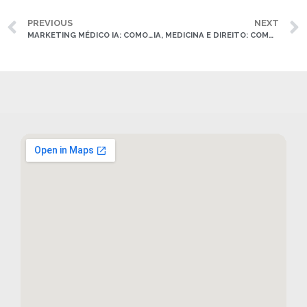
PREVIOUS
NEXT
MARKETING MÉDICO IA: COMO UTILIZAR A INTELIGÊNCIA ARTIFICIAL PARA ATRAIR MAIS PACIENTES
IA, MEDICINA E DIREITO: COMO A INTELIGÊNCIA ARTIFICIAL ESTÁ TRANSFORMANDO A PRÁTICA MÉDICA