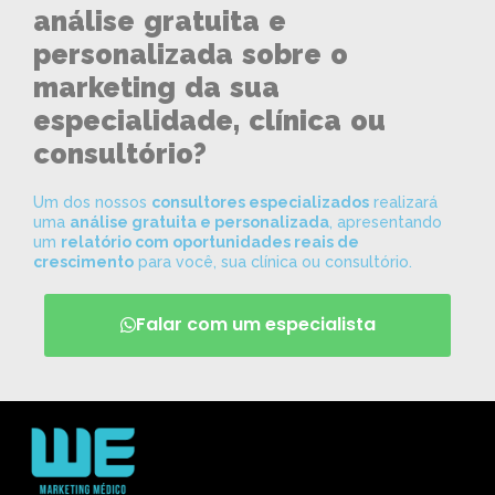
análise gratuita e
personalizada sobre o
marketing da sua
especialidade, clínica ou
consultório?
Um dos nossos
consultores especializados
realizará
uma
análise gratuita e personalizada
, apresentando
um
relatório com oportunidades reais de
crescimento
para você, sua clínica ou consultório.
Falar com um especialista