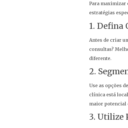
Para maximizar 
estratégias espec
1. Defina 
Antes de criar u
consultas? Melho
diferente.
2. Segmen
Use as opções de
clínica está loc
maior potencial d
3. Utiliz