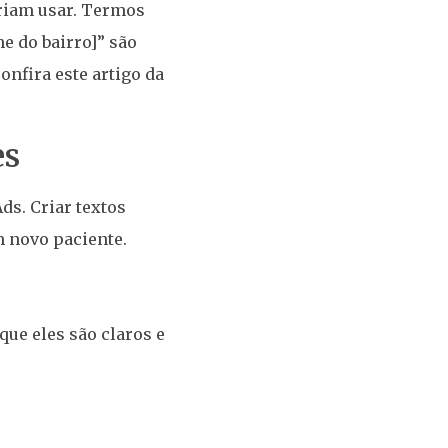
riam usar. Termos
e do bairro]” são
nfira este artigo da
es
ds. Criar textos
m novo paciente.
que eles são claros e