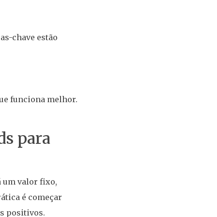
ras-chave estão
que funciona melhor.
ds para
 um valor fixo,
rática é começar
 positivos.