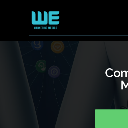
Com
M