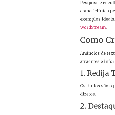
Pesquise e esco
como “clínica pe
exemplos ideais.
WordStream
.
Como Cri
Anúncios de text
atraentes e info
1. Redija 
Os títulos são o 
diretos.
2. Destaq