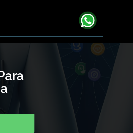
Para
ua