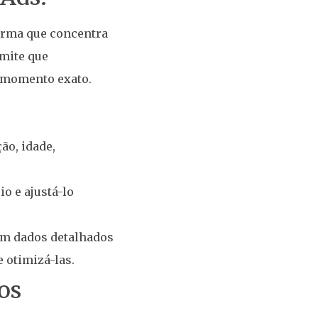
orma que concentra
rmite que
 momento exato.
ão, idade,
o e ajustá-lo
cem dados detalhados
 otimizá-las.
os