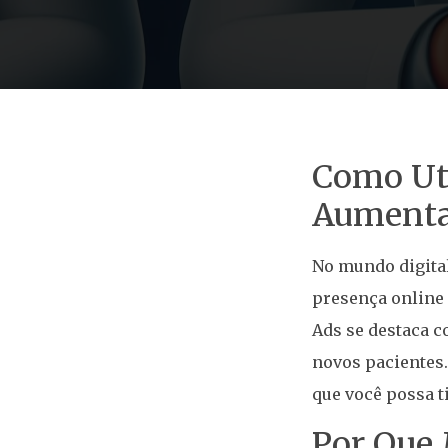
Como Uti
Aumentar
No mundo digital
presença online 
Ads se destaca 
novos pacientes.
que você possa t
Por Que