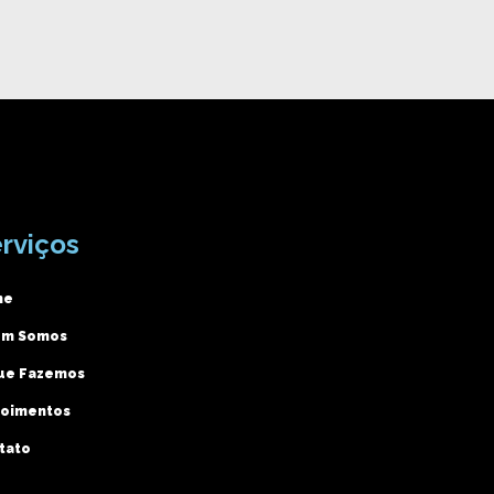
rviços
me
m Somos
ue Fazemos
oimentos
tato