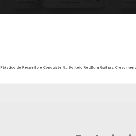
Se torne Um Cirurgião Plástico de Respeito e Conquiste Novos Pacientes em 2019.
Sorteio RedBurn Guitars: Crescimen