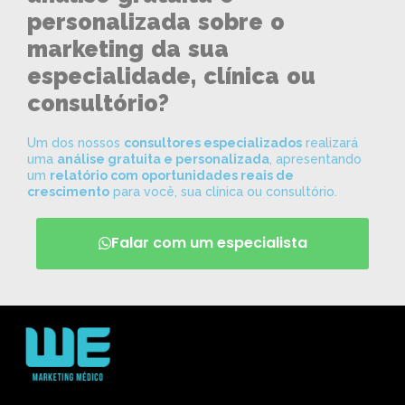
personalizada sobre o
marketing da sua
especialidade, clínica ou
consultório?
Um dos nossos
consultores especializados
realizará
uma
análise gratuita e personalizada
, apresentando
um
relatório com oportunidades reais de
crescimento
para você, sua clínica ou consultório.
Falar com um especialista